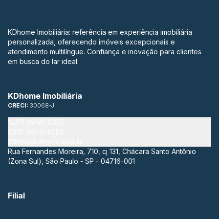
KDhome Imobiliária: referência em experiência imobiliária
personalizada, oferecendo imóveis excepcionais e
atendimento multilíngue. Confiança e inovação para clientes
em busca do lar ideal.
KDhome Imobiliária
CRECI:
30068-J
(11) 99141-8253
(11) 99141-8253
info@kdhome.com.br
Rua Fernandes Moreira, 710, cj 131, Chácara Santo Antônio
(Zona Sul), São Paulo - SP - 04716-001
Filial