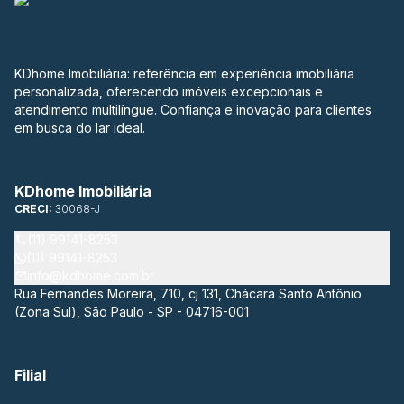
KDhome Imobiliária: referência em experiência imobiliária
personalizada, oferecendo imóveis excepcionais e
atendimento multilíngue. Confiança e inovação para clientes
em busca do lar ideal.
KDhome Imobiliária
CRECI:
30068-J
(11) 99141-8253
(11) 99141-8253
info@kdhome.com.br
Rua Fernandes Moreira, 710, cj 131, Chácara Santo Antônio
(Zona Sul), São Paulo - SP - 04716-001
Filial