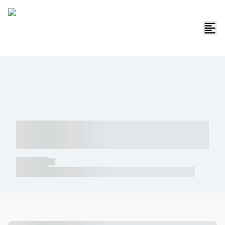
----- ----- -- ------ ---- ---- -- ----- -----
----- --- ------
----- -----
----- ----- -- ------ ---- ---- -- ----- ----- ----- --- ------