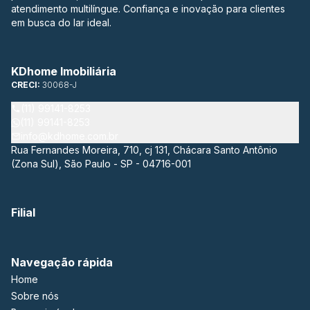
atendimento multilíngue. Confiança e inovação para clientes
em busca do lar ideal.
KDhome Imobiliária
CRECI:
30068-J
(11) 99141-8253
(11) 99141-8253
info@kdhome.com.br
Rua Fernandes Moreira, 710, cj 131, Chácara Santo Antônio
(Zona Sul), São Paulo - SP - 04716-001
Filial
Navegação rápida
Home
Sobre nós