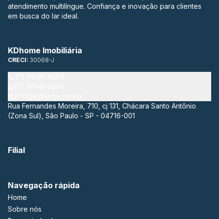
atendimento multilíngue. Confiança e inovação para clientes
em busca do lar ideal.
KDhome Imobiliária
CRECI:
30068-J
(11) 99141-8253
(11) 99141-8253
info@kdhome.com.br
Rua Fernandes Moreira, 710, cj 131, Chácara Santo Antônio
(Zona Sul), São Paulo - SP - 04716-001
Filial
Navegação rápida
Home
Sobre nós