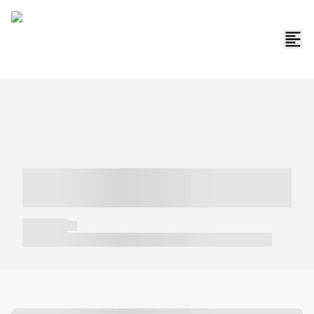
----- ----- -- ------ ---- ---- -- ----- -----
----- --- ------
----- -----
----- ----- -- ------ ---- ---- -- ----- ----- ----- --- ------