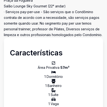
Praça da Fogueira
Salão Lounge Sky Gourmet (22° andar)
· Serviços pay-per-use - São serviços que o Condômino
contrata de acordo com a necessidade, são serviços pagos
somente quando usar. No segmento pay per use temos
personal trainner, professor de Pilates, Diversos serviços de
limpeza e outros profissionais homologados pelo Condomínio.
Características
Área Privativa
57
m²
1
Dormitório
1
Banheiro
1
Suíte
1
Vaga