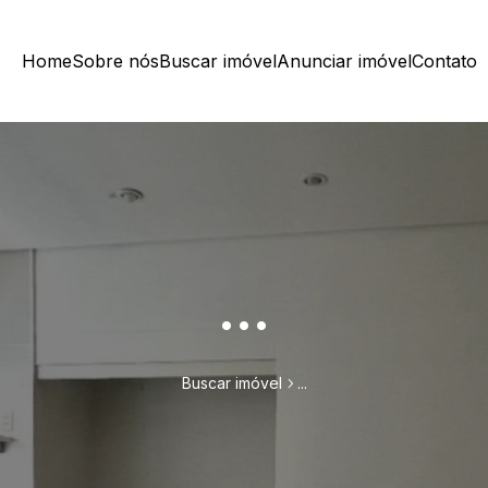
Home
Sobre nós
Buscar imóvel
Anunciar imóvel
Contato
...
Buscar imóvel
...