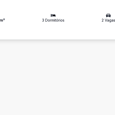
m²
3
Dormitório
s
2
Vaga