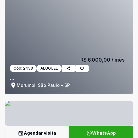
R$ 6.000,00
/ mês
Cód:
2453
ALUGUEL
...
Morumbi, São Paulo - SP
Agendar visita
WhatsApp