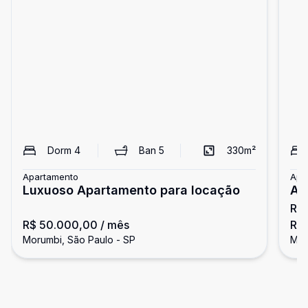
Dorm
4
Ban
5
330
m²
Apartamento
Apa
Luxuoso Apartamento para locação
Ap
R$
Gr
R$ 50.000,00
/ mês
R$
Morumbi, São Paulo - SP
Mor