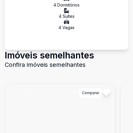
4
Dormitório
s
4
Suíte
s
4
Vaga
s
Imóveis semelhantes
Confira imóveis semelhantes
Cód:
174965
Comparar
Có