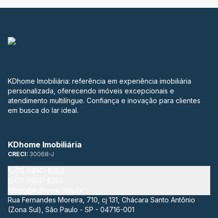
KDhome Imobiliária: referência em experiência imobiliária
personalizada, oferecendo imóveis excepcionais e
atendimento multilíngue. Confiança e inovação para clientes
em busca do lar ideal.
KDhome Imobiliária
CRECI:
30068-J
(11) 99141-8253
(11) 99141-8253
info@kdhome.com.br
Rua Fernandes Moreira, 710, cj 131, Chácara Santo Antônio
(Zona Sul), São Paulo - SP - 04716-001