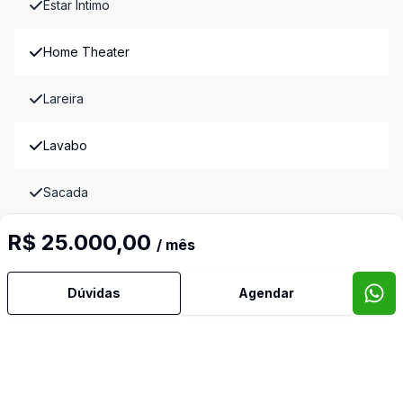
Estar Íntimo
Home Theater
Lareira
Lavabo
Sacada
R$ 25.000,00
Sala de Jantar
/ mês
Sala de TV
Dúvidas
Agendar
Suíte Master
Terraço