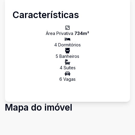
Características
Área Privativa
734
m²
4
Dormitório
s
5
Banheiro
s
4
Suíte
s
6
Vaga
s
Mapa do imóvel