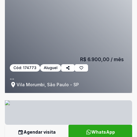
R$ 6.900,00
/ mês
Cód:
174773
Aluguel
...
Vila Morumbi, São Paulo - SP
Agendar visita
WhatsApp