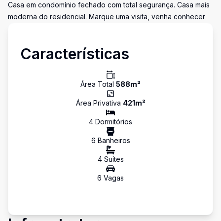
Casa em condomínio fechado com total segurança. Casa mais
moderna do residencial. Marque uma visita, venha conhecer
Características
Área Total
588
m²
Área Privativa
421
m²
4
Dormitório
s
6
Banheiro
s
4
Suíte
s
6
Vaga
s