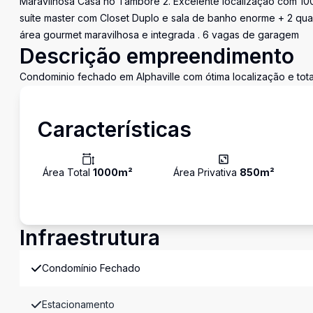
Maravilhosa Casa no Tambore 2. Excelente localização com 100
suíte master com Closet Duplo e sala de banho enorme + 2 quar
área gourmet maravilhosa e integrada . 6 vagas de garagem
Descrição empreendimento
Condominio fechado em Alphaville com ótima localização e tota
Características
Área Total
1000
m²
Área Privativa
850
m²
Infraestrutura
Condomínio Fechado
Estacionamento