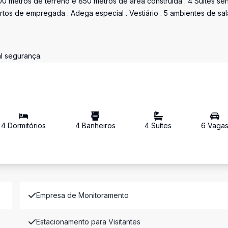
0 metros de terreno e 850 metros de área construída . 4 Suítes se
tos de empregada . Adega especial . Vestiário . 5 ambientes de sal
l segurança.
4
Dormitório
s
4
Banheiro
s
4
Suíte
s
6
Vaga
Empresa de Monitoramento
Estacionamento para Visitantes