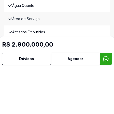
Água Quente
Área de Serviço
Armários Embutidos
R$ 2.900.000,00
Banheiro Social
Copa Cozinha
Dúvidas
Agendar
Cozinha
Despensa
Dormitório com Armários
Escritório