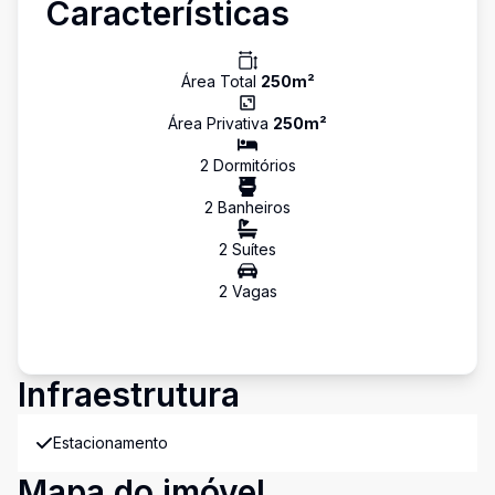
Características
Área Total
250
m²
Área Privativa
250
m²
2
Dormitório
s
2
Banheiro
s
2
Suíte
s
2
Vaga
s
Infraestrutura
Estacionamento
Mapa do imóvel