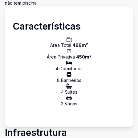
não tem piscina
Características
Área Total
488
m²
Área Privativa
450
m²
4
Dormitório
s
8
Banheiro
s
4
Suíte
s
3
Vaga
s
Infraestrutura