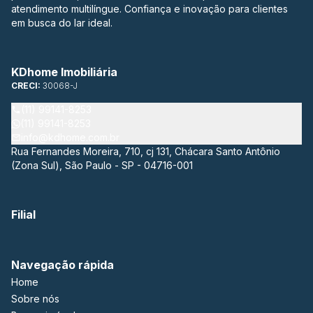
atendimento multilíngue. Confiança e inovação para clientes
em busca do lar ideal.
KDhome Imobiliária
CRECI:
30068-J
(11) 99141-8253
(11) 99141-8253
info@kdhome.com.br
Rua Fernandes Moreira, 710, cj 131, Chácara Santo Antônio
(Zona Sul), São Paulo - SP - 04716-001
Filial
Navegação rápida
Home
Sobre nós