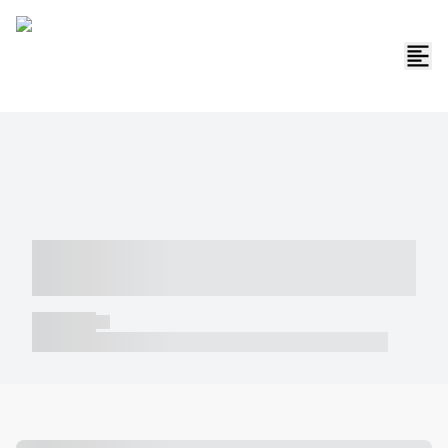
----- ----- -- ------ ---- ---- -- ----- -----
----- --- ------
----- -----
----- ----- -- ------ ---- ---- -- ----- ----- ----- --- ------