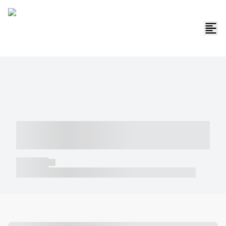
----- ----- -- ------ ---- ---- -- ----- -----
----- --- ------
----- -----
----- ----- -- ------ ---- ---- -- ----- ----- ----- --- ------