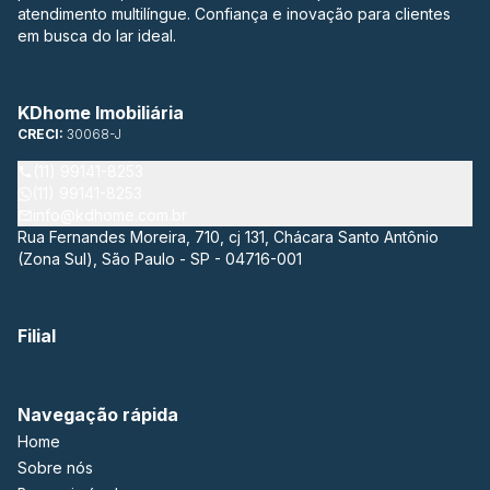
atendimento multilíngue. Confiança e inovação para clientes
em busca do lar ideal.
KDhome Imobiliária
CRECI:
30068-J
(11) 99141-8253
(11) 99141-8253
info@kdhome.com.br
Rua Fernandes Moreira, 710, cj 131, Chácara Santo Antônio
(Zona Sul), São Paulo - SP - 04716-001
Filial
Navegação rápida
Home
Sobre nós