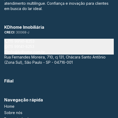
atendimento multilíngue. Confiança e inovação para clientes
em busca do lar ideal.
KDhome Imobiliária
CRECI:
30068-J
(11) 99141-8253
(11) 99141-8253
info@kdhome.com.br
Rua Fernandes Moreira, 710, cj 131, Chácara Santo Antônio
(Zona Sul), São Paulo - SP - 04716-001
Filial
Navegação rápida
Home
Sobre nós