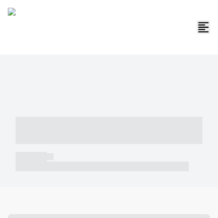
----- ----- -- ------ ---- ---- -- ----- -----
----- --- ------
----- -----
----- ----- -- ------ ---- ---- -- ----- ----- ----- --- ------