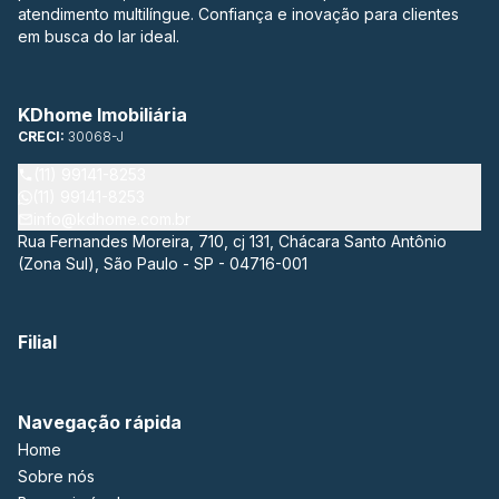
atendimento multilíngue. Confiança e inovação para clientes
em busca do lar ideal.
KDhome Imobiliária
CRECI:
30068-J
(11) 99141-8253
(11) 99141-8253
info@kdhome.com.br
Rua Fernandes Moreira, 710, cj 131, Chácara Santo Antônio
(Zona Sul), São Paulo - SP - 04716-001
Filial
Navegação rápida
Home
Sobre nós