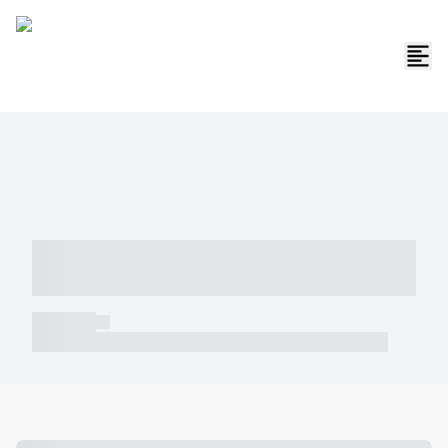
----- ----- -- ------ ---- ---- -- ----- -----
----- --- ------
----- -----
----- ----- -- ------ ---- ---- -- ----- ----- ----- --- ------