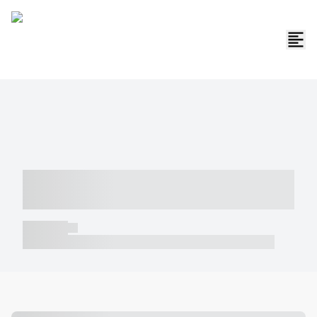
----- ----- -- ------ ---- ---- -- ----- -----
----- --- ------
----- -----
----- ----- -- ------ ---- ---- -- ----- ----- ----- --- ------