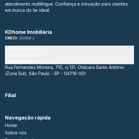
atendimento multilíngue. Confiança e inovação para clientes
em busca do lar ideal.
KDhome Imobiliária
CRECI:
30068-J
(11) 99141-8253
(11) 99141-8253
info@kdhome.com.br
Rua Fernandes Moreira, 710, cj 131, Chácara Santo Antônio
(Zona Sul), São Paulo - SP - 04716-001
Filial
Navegação rápida
Home
Sobre nós