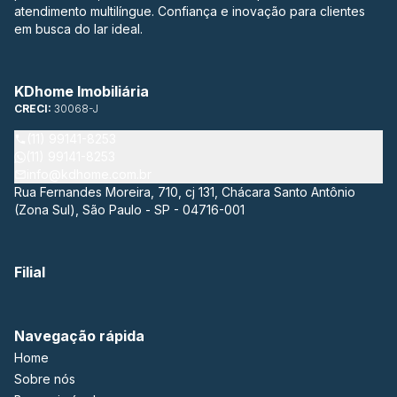
atendimento multilíngue. Confiança e inovação para clientes
em busca do lar ideal.
KDhome Imobiliária
CRECI:
30068-J
(11) 99141-8253
(11) 99141-8253
info@kdhome.com.br
Rua Fernandes Moreira, 710, cj 131, Chácara Santo Antônio
(Zona Sul), São Paulo - SP - 04716-001
Filial
Navegação rápida
Home
Sobre nós