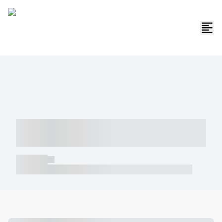
----- ----- -- ------ ---- ---- -- ----- -----
----- --- ------
----- -----
----- ----- -- ------ ---- ---- -- ----- ----- ----- --- ------