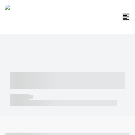
----- ----- -- ------ ---- ---- -- ----- -----
----- --- ------
----- -----
----- ----- -- ------ ---- ---- -- ----- ----- ----- --- ------