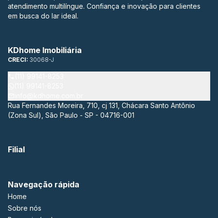
atendimento multilíngue. Confiança e inovação para clientes
em busca do lar ideal.
KDhome Imobiliária
CRECI:
30068-J
(11) 99141-8253
(11) 99141-8253
info@kdhome.com.br
Rua Fernandes Moreira, 710, cj 131, Chácara Santo Antônio
(Zona Sul), São Paulo - SP - 04716-001
Filial
Navegação rápida
Home
Sobre nós