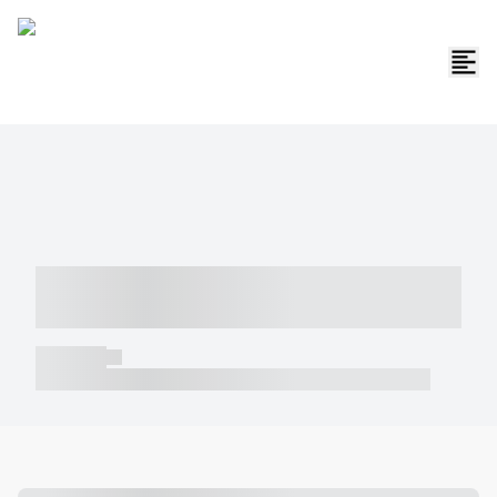
----- ----- -- ------ ---- ---- -- ----- -----
----- --- ------
----- -----
----- ----- -- ------ ---- ---- -- ----- ----- ----- --- ------