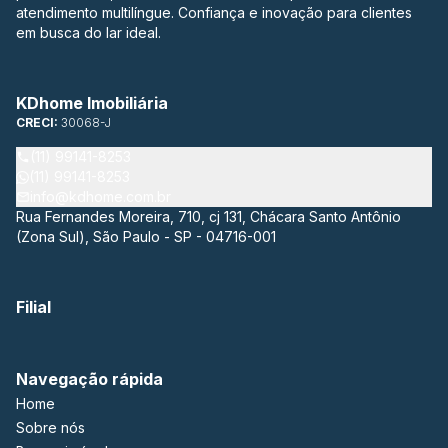
atendimento multilíngue. Confiança e inovação para clientes
em busca do lar ideal.
KDhome Imobiliária
CRECI:
30068-J
(11) 99141-8253
(11) 99141-8253
info@kdhome.com.br
Rua Fernandes Moreira, 710, cj 131, Chácara Santo Antônio
(Zona Sul), São Paulo - SP - 04716-001
Filial
Navegação rápida
Home
Sobre nós