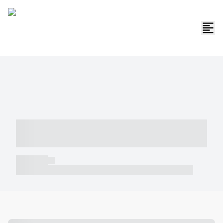
----- ----- -- ------ ---- ---- -- ----- -----
----- --- ------
----- -----
----- ----- -- ------ ---- ---- -- ----- ----- ----- --- ------