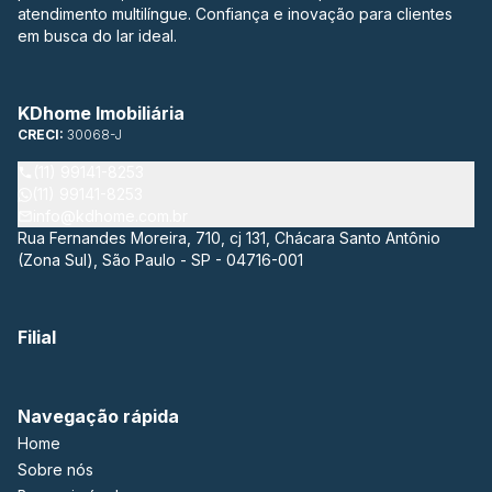
atendimento multilíngue. Confiança e inovação para clientes
em busca do lar ideal.
KDhome Imobiliária
CRECI:
30068-J
(11) 99141-8253
(11) 99141-8253
info@kdhome.com.br
Rua Fernandes Moreira, 710, cj 131, Chácara Santo Antônio
(Zona Sul), São Paulo - SP - 04716-001
Filial
Navegação rápida
Home
Sobre nós