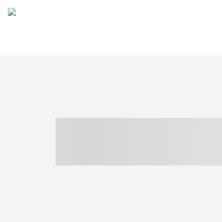
----- ----- -- -
- ------