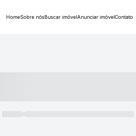
Home
Sobre nós
Buscar imóvel
Anunciar imóvel
Contato
----- ---- ---- -- ----
----- -----
----- ----- -- ------ ---- ---- -- ----- ----- ----- --- ------