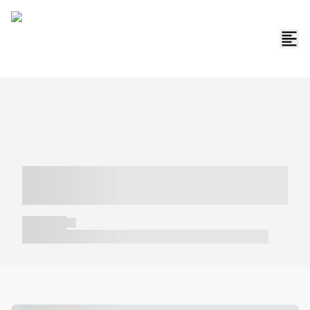
----- ----- -- ------ ---- ---- -- ----- -----
----- --- ------
----- -----
----- ----- -- ------ ---- ---- -- ----- ----- ----- --- ------