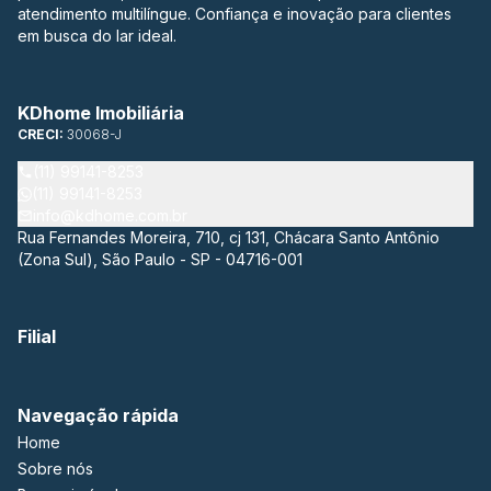
atendimento multilíngue. Confiança e inovação para clientes
em busca do lar ideal.
KDhome Imobiliária
CRECI:
30068-J
(11) 99141-8253
(11) 99141-8253
info@kdhome.com.br
Rua Fernandes Moreira, 710, cj 131, Chácara Santo Antônio
(Zona Sul), São Paulo - SP - 04716-001
Filial
Navegação rápida
Home
Sobre nós