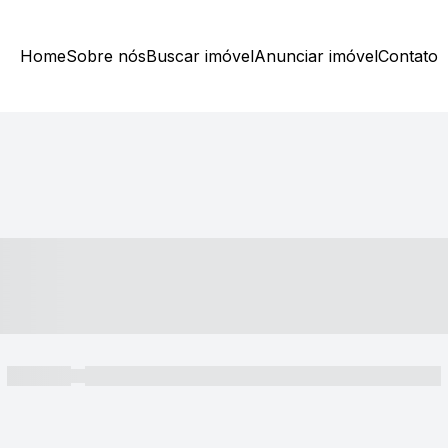
Home
Sobre nós
Buscar imóvel
Anunciar imóvel
Contato
----- ---- ---- -- ----
----- -----
----- ----- -- ------ ---- ---- -- ----- ----- ----- --- ------