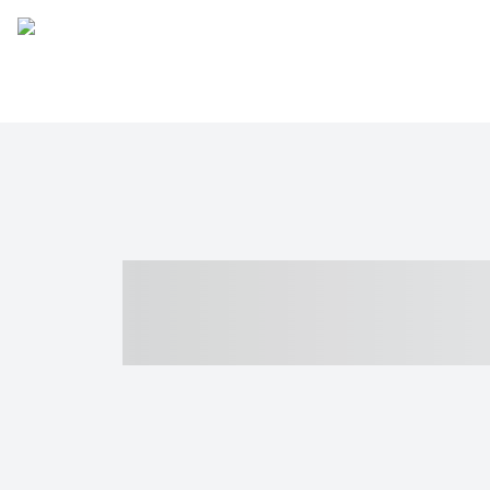
----- ----- -- -
- ------