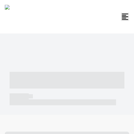
----- ----- -- ------ ---- ---- -- ----- -----
----- --- ------
----- -----
----- ----- -- ------ ---- ---- -- ----- ----- ----- --- ------