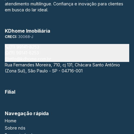
atendimento multilíngue. Confiança e inovação para clientes
em busca do lar ideal.
KDhome Imobiliária
CRECI:
30068-J
(11) 99141-8253
(11) 99141-8253
info@kdhome.com.br
Rua Fernandes Moreira, 710, cj 131, Chácara Santo Antônio
(Zona Sul), São Paulo - SP - 04716-001
Filial
Navegação rápida
Home
Sobre nós