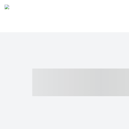
----- ----- -- -
- ------