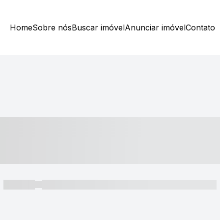
Home
Sobre nós
Buscar imóvel
Anunciar imóvel
Contato
----- ---- ---- -- ----
----- -----
----- ----- -- ------ ---- ---- -- ----- ----- ----- --- ------