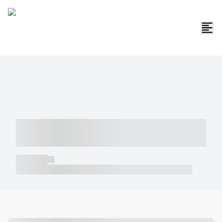
----- ----- -- ------ ---- ---- -- ----- -----
----- --- ------
----- -----
----- ----- -- ------ ---- ---- -- ----- ----- ----- --- ------