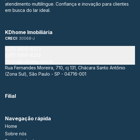
atendimento multilíngue. Confiança e inovação para clientes
em busca do lar ideal.
KDhome Imobiliária
CRECI:
30068-J
(11) 99141-8253
(11) 99141-8253
info@kdhome.com.br
Rua Fernandes Moreira, 710, cj 131, Chácara Santo Antônio
(Zona Sul), São Paulo - SP - 04716-001
Filial
Navegação rápida
Home
Sobre nós