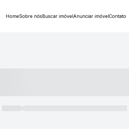
Home
Sobre nós
Buscar imóvel
Anunciar imóvel
Contato
----- ---- ---- -- ----
----- -----
----- ----- -- ------ ---- ---- -- ----- ----- ----- --- ------