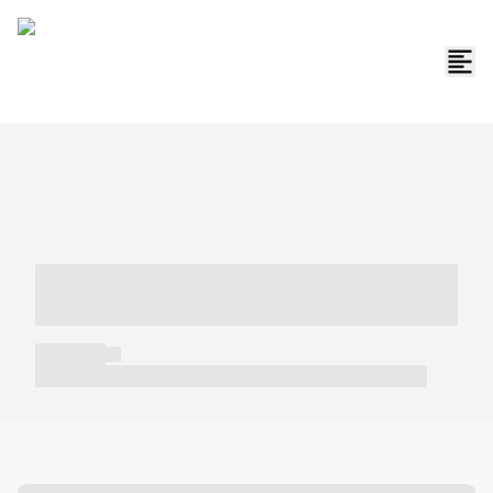
----- ----- -- ------ ---- ---- -- ----- -----
----- --- ------
----- -----
----- ----- -- ------ ---- ---- -- ----- ----- ----- --- ------