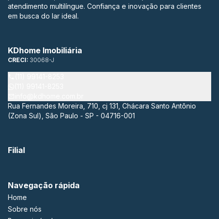
atendimento multilíngue. Confiança e inovação para clientes
em busca do lar ideal.
KDhome Imobiliária
CRECI:
30068-J
(11) 99141-8253
(11) 99141-8253
info@kdhome.com.br
Rua Fernandes Moreira, 710, cj 131, Chácara Santo Antônio
(Zona Sul), São Paulo - SP - 04716-001
Filial
Navegação rápida
Home
Sobre nós