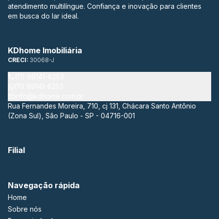
atendimento multilíngue. Confiança e inovação para clientes
em busca do lar ideal.
KDhome Imobiliária
CRECI:
30068-J
(11) 99141-8253
(11) 99141-8253
info@kdhome.com.br
Rua Fernandes Moreira, 710, cj 131, Chácara Santo Antônio
(Zona Sul), São Paulo - SP - 04716-001
Filial
Navegação rápida
Home
Sobre nós