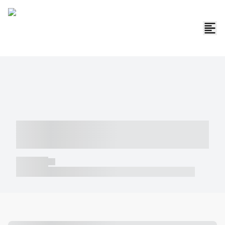
----- ----- -- ------ ---- ---- -- ----- -----
----- --- ------
----- -----
----- ----- -- ------ ---- ---- -- ----- ----- ----- --- ------