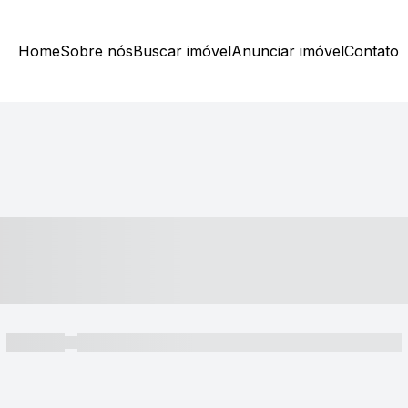
Home
Sobre nós
Buscar imóvel
Anunciar imóvel
Contato
----- ---- ---- -- ----
----- -----
----- ----- -- ------ ---- ---- -- ----- ----- ----- --- ------