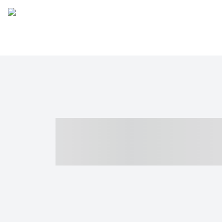
----- ----- -- -
- ------