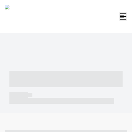
----- ----- -- ------ ---- ---- -- ----- -----
----- --- ------
----- -----
----- ----- -- ------ ---- ---- -- ----- ----- ----- --- ------