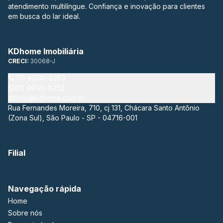
atendimento multilíngue. Confiança e inovação para clientes
em busca do lar ideal.
KDhome Imobiliária
CRECI:
30068-J
(11) 99141-8253
(11) 99141-8253
info@kdhome.com.br
Rua Fernandes Moreira, 710, cj 131, Chácara Santo Antônio
(Zona Sul), São Paulo - SP - 04716-001
Filial
Navegação rápida
Home
Sobre nós