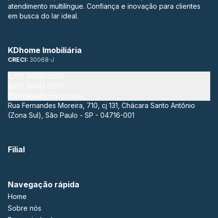
atendimento multilíngue. Confiança e inovação para clientes
em busca do lar ideal.
KDhome Imobiliária
CRECI:
30068-J
(11) 99141-8253
(11) 99141-8253
info@kdhome.com.br
Rua Fernandes Moreira, 710, cj 131, Chácara Santo Antônio
(Zona Sul), São Paulo - SP - 04716-001
Filial
Navegação rápida
Home
Sobre nós