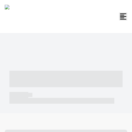
----- ----- -- ------ ---- ---- -- ----- -----
----- --- ------
----- -----
----- ----- -- ------ ---- ---- -- ----- ----- ----- --- ------