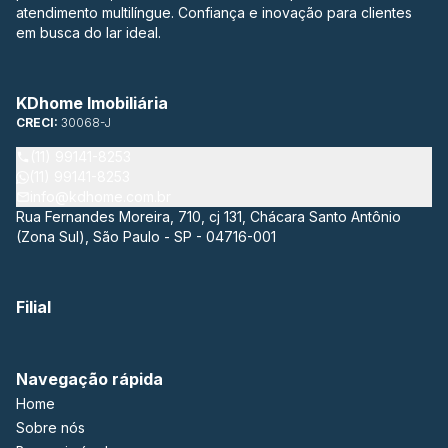
atendimento multilíngue. Confiança e inovação para clientes
em busca do lar ideal.
KDhome Imobiliária
CRECI:
30068-J
(11) 99141-8253
(11) 99141-8253
info@kdhome.com.br
Rua Fernandes Moreira, 710, cj 131, Chácara Santo Antônio
(Zona Sul), São Paulo - SP - 04716-001
Filial
Navegação rápida
Home
Sobre nós