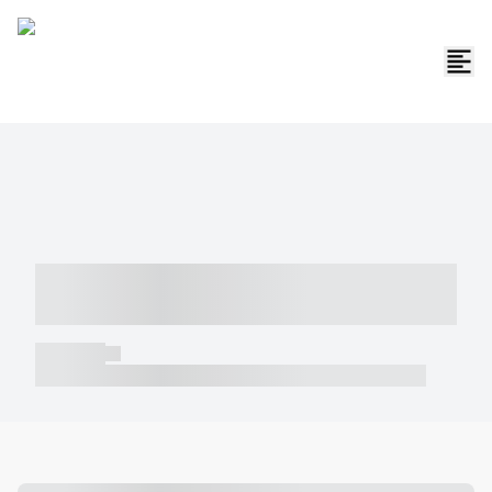
----- ----- -- ------ ---- ---- -- ----- -----
----- --- ------
----- -----
----- ----- -- ------ ---- ---- -- ----- ----- ----- --- ------