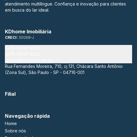
atendimento multilíngue. Confiança e inovação para clientes
em busca do lar ideal.
KDhome Imobiliária
CRECI:
30068-J
(11) 99141-8253
(11) 99141-8253
info@kdhome.com.br
Rua Fernandes Moreira, 710, cj 131, Chácara Santo Antônio
(Zona Sul), São Paulo - SP - 04716-001
Filial
Navegação rápida
Home
Sobre nós