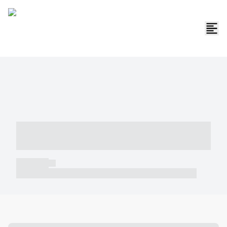
----- ----- -- ------ ---- ---- -- ----- -----
----- --- ------
----- -----
----- ----- -- ------ ---- ---- -- ----- ----- ----- --- ------