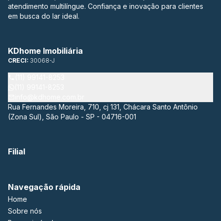
atendimento multilíngue. Confiança e inovação para clientes
em busca do lar ideal.
KDhome Imobiliária
CRECI:
30068-J
(11) 99141-8253
(11) 99141-8253
info@kdhome.com.br
Rua Fernandes Moreira, 710, cj 131, Chácara Santo Antônio
(Zona Sul), São Paulo - SP - 04716-001
Filial
Navegação rápida
Home
Sobre nós