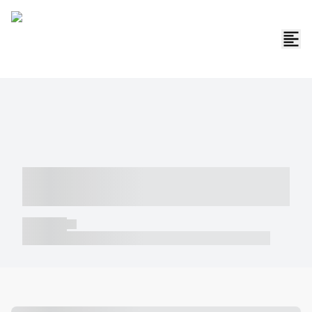
----- ----- -- ------ ---- ---- -- ----- -----
----- --- ------
----- -----
----- ----- -- ------ ---- ---- -- ----- ----- ----- --- ------