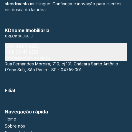
atendimento multilíngue. Confiança e inovação para clientes
em busca do lar ideal.
KDhome Imobiliária
CRECI:
30068-J
(11) 99141-8253
(11) 99141-8253
info@kdhome.com.br
Rua Fernandes Moreira, 710, cj 131, Chácara Santo Antônio
(Zona Sul), São Paulo - SP - 04716-001
Filial
Navegação rápida
Home
Sobre nós