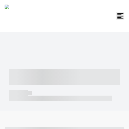
----- ----- -- ------ ---- ---- -- ----- -----
----- --- ------
----- -----
----- ----- -- ------ ---- ---- -- ----- ----- ----- --- ------