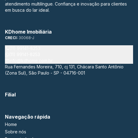
atendimento multilíngue. Confiança e inovação para clientes
em busca do lar ideal.
KDhome Imobiliária
CRECI:
30068-J
(11) 99141-8253
(11) 99141-8253
info@kdhome.com.br
Rua Fernandes Moreira, 710, cj 131, Chácara Santo Antônio
(Zona Sul), São Paulo - SP - 04716-001
Filial
Navegação rápida
Home
Sobre nós