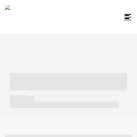
----- ----- -- ------ ---- ---- -- ----- -----
----- --- ------
----- -----
----- ----- -- ------ ---- ---- -- ----- ----- ----- --- ------