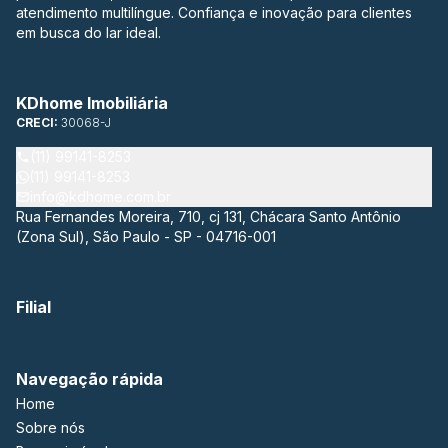
atendimento multilíngue. Confiança e inovação para clientes
em busca do lar ideal.
KDhome Imobiliária
CRECI:
30068-J
(11) 99141-8253
(11) 99141-8253
info@kdhome.com.br
Rua Fernandes Moreira, 710, cj 131, Chácara Santo Antônio
(Zona Sul), São Paulo - SP - 04716-001
Filial
Navegação rápida
Home
Sobre nós