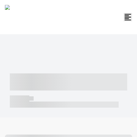
----- ----- -- ------ ---- ---- -- ----- -----
----- --- ------
----- -----
----- ----- -- ------ ---- ---- -- ----- ----- ----- --- ------