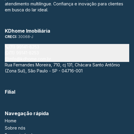
atendimento multilíngue. Confiança e inovação para clientes
em busca do lar ideal.
KDhome Imobiliária
CRECI:
30068-J
(11) 99141-8253
(11) 99141-8253
info@kdhome.com.br
Rua Fernandes Moreira, 710, cj 131, Chácara Santo Antônio
(Zona Sul), São Paulo - SP - 04716-001
Filial
Navegação rápida
Home
Sobre nós