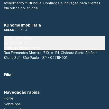
atendimento multilíngue. Confiança e inovação para clientes
em busca do lar ideal.
KDhome Imobiliária
CRECI:
30068-J
(11) 99141-8253
(11) 99141-8253
info@kdhome.com.br
Rua Fernandes Moreira, 710, cj 131, Chácara Santo Antônio
(Zona Sul), São Paulo - SP - 04716-001
Filial
Navegação rápida
Home
Sobre nós