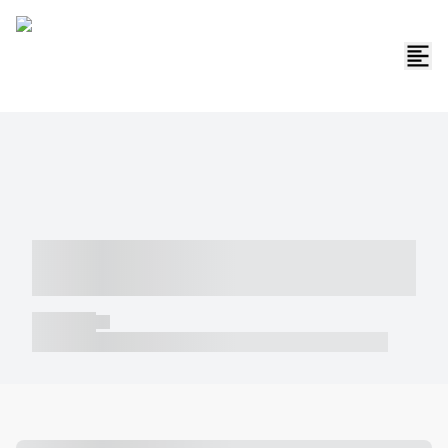
----- ----- -- ------ ---- ---- -- ----- -----
----- --- ------
----- -----
----- ----- -- ------ ---- ---- -- ----- ----- ----- --- ------