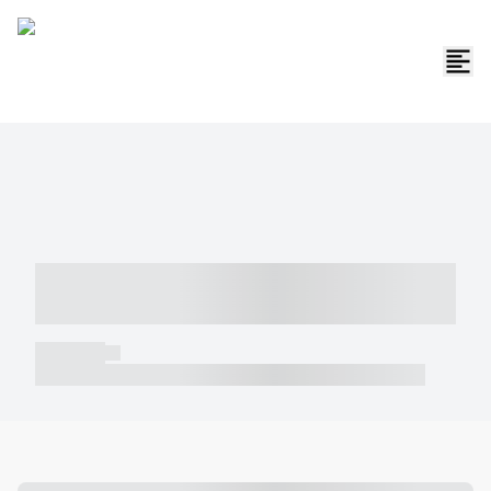
----- ----- -- ------ ---- ---- -- ----- -----
----- --- ------
----- -----
----- ----- -- ------ ---- ---- -- ----- ----- ----- --- ------