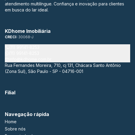
atendimento multilíngue. Confiança e inovação para clientes
em busca do lar ideal.
KDhome Imobiliária
CRECI:
30068-J
(11) 99141-8253
(11) 99141-8253
info@kdhome.com.br
Rua Fernandes Moreira, 710, cj 131, Chácara Santo Antônio
(Zona Sul), São Paulo - SP - 04716-001
Filial
Navegação rápida
Home
Sobre nós