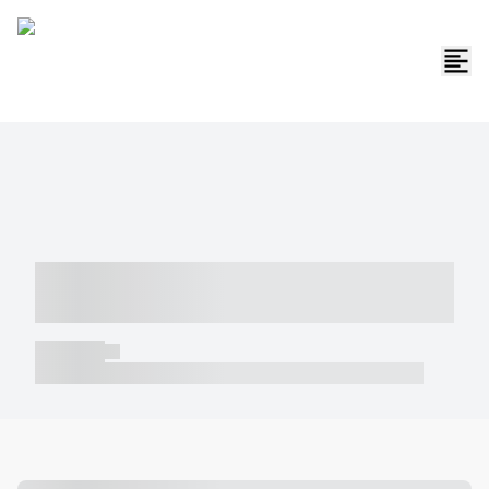
----- ----- -- ------ ---- ---- -- ----- -----
----- --- ------
----- -----
----- ----- -- ------ ---- ---- -- ----- ----- ----- --- ------