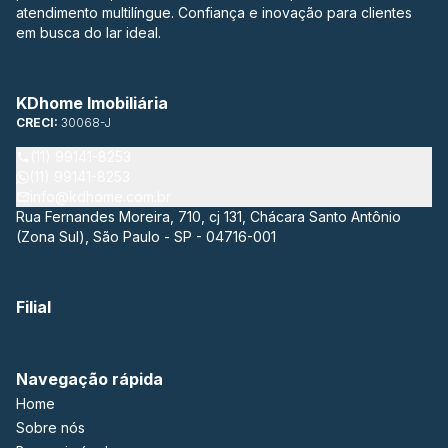
atendimento multilíngue. Confiança e inovação para clientes
em busca do lar ideal.
KDhome Imobiliária
CRECI:
30068-J
(11) 99141-8253
(11) 99141-8253
info@kdhome.com.br
Rua Fernandes Moreira, 710, cj 131, Chácara Santo Antônio
(Zona Sul), São Paulo - SP - 04716-001
Filial
Navegação rápida
Home
Sobre nós