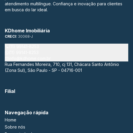
atendimento multilíngue. Confiança e inovação para clientes
em busca do lar ideal.
KDhome Imobiliária
CRECI:
30068-J
(11) 99141-8253
(11) 99141-8253
info@kdhome.com.br
Rua Fernandes Moreira, 710, cj 131, Chácara Santo Antônio
(Zona Sul), São Paulo - SP - 04716-001
Filial
Navegação rápida
Home
Sobre nós