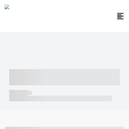
----- ----- -- ------ ---- ---- -- ----- -----
----- --- ------
----- -----
----- ----- -- ------ ---- ---- -- ----- ----- ----- --- ------