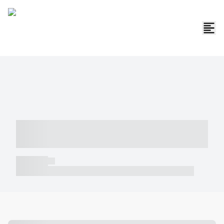
----- ----- -- ------ ---- ---- -- ----- -----
----- --- ------
----- -----
----- ----- -- ------ ---- ---- -- ----- ----- ----- --- ------