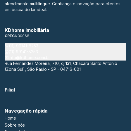
atendimento multilíngue. Confiança e inovação para clientes
em busca do lar ideal.
KDhome Imobiliária
CRECI:
30068-J
(11) 99141-8253
(11) 99141-8253
info@kdhome.com.br
Rua Fernandes Moreira, 710, cj 131, Chácara Santo Antônio
(Zona Sul), São Paulo - SP - 04716-001
Filial
Navegação rápida
Home
Sobre nós