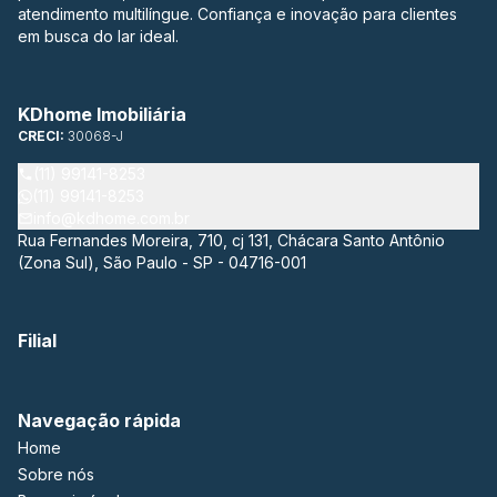
atendimento multilíngue. Confiança e inovação para clientes
em busca do lar ideal.
KDhome Imobiliária
CRECI:
30068-J
(11) 99141-8253
(11) 99141-8253
info@kdhome.com.br
Rua Fernandes Moreira, 710, cj 131, Chácara Santo Antônio
(Zona Sul), São Paulo - SP - 04716-001
Filial
Navegação rápida
Home
Sobre nós