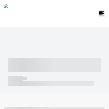
----- ----- -- ------ ---- ---- -- ----- -----
----- --- ------
----- -----
----- ----- -- ------ ---- ---- -- ----- ----- ----- --- ------