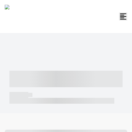
----- ----- -- ------ ---- ---- -- ----- -----
----- --- ------
----- -----
----- ----- -- ------ ---- ---- -- ----- ----- ----- --- ------