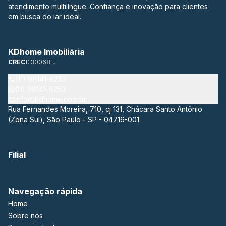
atendimento multilíngue. Confiança e inovação para clientes
em busca do lar ideal.
KDhome Imobiliária
CRECI:
30068-J
(11) 99141-8253
(11) 99141-8253
info@kdhome.com.br
Rua Fernandes Moreira, 710, cj 131, Chácara Santo Antônio
(Zona Sul), São Paulo - SP - 04716-001
Filial
Navegação rápida
Home
Sobre nós