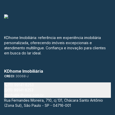
KDhome Imobiliária: referência em experiência imobiliária
personalizada, oferecendo imóveis excepcionais e
atendimento multilíngue. Confiança e inovação para clientes
em busca do lar ideal.
KDhome Imobiliária
CRECI:
30068-J
(11) 99141-8253
(11) 99141-8253
info@kdhome.com.br
Rua Fernandes Moreira, 710, cj 131, Chácara Santo Antônio
(Zona Sul), São Paulo - SP - 04716-001