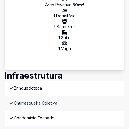
Área Privativa
50
m²
1
Dormitório
2
Banheiro
s
1
Suíte
1
Vaga
Infraestrutura
Brinquedoteca
Churrasqueira Coletiva
Condomínio Fechado