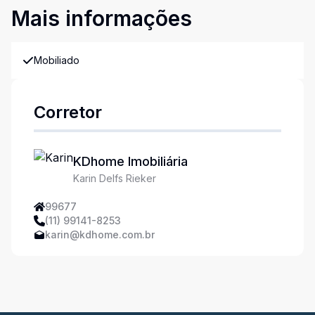
Mais informações
Mobiliado
Corretor
KDhome Imobiliária
Karin Delfs Rieker
99677
(11) 99141-8253
karin@kdhome.com.br