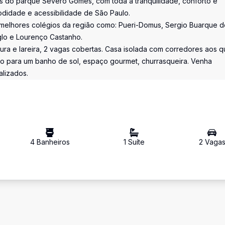
ros do parque Severo Gomes, com toda a tranquilidade, conforto e
didade e acessibilidade de São Paulo.
 melhores colégios da região como: Pueri-Domus, Sergio Buarque d
nglo e Lourenço Castanho.
leitura e lareira, 2 vagas cobertas. Casa isolada com corredores aos q
aço para um banho de sol, espaço gourmet, churrasqueira. Venha
lizados.
4
Banheiro
s
1
Suíte
2
Vaga