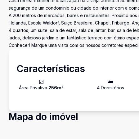
Casa térrea excelente localização na Granja Julieta. A 50 met
segurança de um condomínio ou cidade do interior com a como
A 200 metros de mercados, bares e restaurantes. Próximo aos
Holanda, Escola Waldorf, Suiço Brasileira, Chapel, Friburgo, A
4 quartos, um suite, sala de estar, sala de jantar, bar, sala de 
lados, delicioso jardim e um fantástico terraço com ótimo esp
Conhecer! Marque uma visita com os nossos corretores especia
Características
Área Privativa
256
m²
4
Dormitório
s
Mapa do imóvel